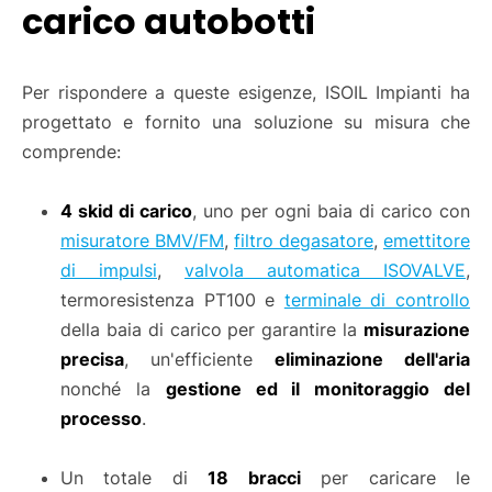
carico autobotti
Per rispondere a queste esigenze, ISOIL Impianti ha
progettato e fornito una soluzione su misura che
comprende:
4 skid di carico
, uno per ogni baia di carico con
misuratore BMV/FM
,
filtro degasatore
,
emettitore
di impulsi
,
valvola automatica ISOVALVE
,
termoresistenza PT100 e
terminale di controllo
della baia di carico per garantire la
misurazione
precisa
, un'efficiente
eliminazione dell'aria
nonché la
gestione ed il monitoraggio del
processo
.
Un totale di
18 bracci
per caricare le