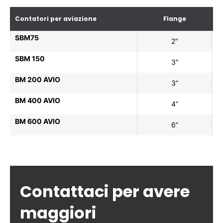
Contatori per aviazione
Flange
SBM75
2“
SBM 150
3“
1
BM 200 AVIO
3“
1
BM 400 AVIO
4”
2
BM 600 AVIO
6”
3
Contattaci per avere
maggiori